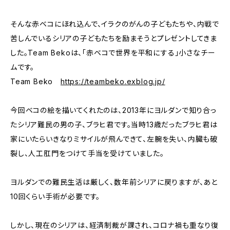
そんな赤ベコにほれ込んで、イラクのがんの子どもたちや、内戦で
苦しんでいるシリアの子どもたちを励まそうとプレゼントしてきま
した。Team Bekoは、「赤ベコで世界を平和にする」小さなチー
ムです。
Team Beko
https://teambeko.exblog.jp/
今回ベコの絵を描いてくれたのは、2013年にヨルダンで知り合っ
たシリア難民の男の子、ブラヒ君です。当時13歳だったブラヒ君は
家にいたらいきなりミサイルが飛んできて、左腕を失い、内臓も破
裂し、人工肛門をつけて手当を受けていました。
ヨルダンでの難民生活は厳しく、数年前シリアに戻りますが、あと
10回くらい手術が必要です。
しかし、現在のシリアは、経済制裁が課され、コロナ禍も重なり復