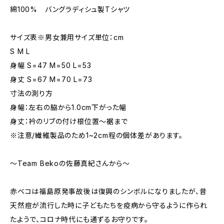
綿100% バングラディシュ製Tシャツ
サイズ表※男女兼用サイズ単位：cm
S M L
身幅 S=47 M=50 L=53
身丈 S=67 M=70 L=73
寸法の測り方
身幅：左右の脇から1.0cm下がった幅
身丈：衿のリブの付け根位置～裾まで
※注意/繊維製品のため1~2cm程の個体差があります。
～Team Bekoの佐藤真紀さんから～
赤ベコは福島原発事故後は復興のシンボルになりましたが、昔
天然痘が流行した時に子どもたちを疫病から守るように作られ
たようで、コロナ時代にも通ずるお守りです。