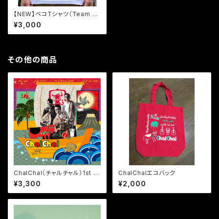
【NEW】ベコTシャツ（Team B
ekoとのコラボTシャツ）
¥3,000
その他の商品
ChalChal（チャルチャル）1st ア
ChalChalエコバック
ルバムCD
¥3,300
¥2,000