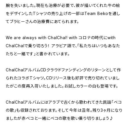
腕を失いました。現在も治療が必要で、彼が描いてくれた牛の絵
をデザインしたTシャツの売り上げの一部はTeam Bekoを通し
てブラヒーさんの治療費にあてられます。
We are always with ChalChal! with コロナの時代にwith
ChalChalで乗り切ろう！ アラビア語で、「私たちはいつもあなた
たちと一緒です」と書かれています。
ChalChalアルバムCDクラウドファンディングのリターンとして作
られたコラボTシャツ。CDリリース後も好評で売り切れていまし
たがこの度再入荷いたしました。お試しカラーの白も登場です。
ChalChalアルバムにはアラブで古くから歌われてきた民謡「ベコ
の歌」も収録されております。そして今年は丑年。残り3ヶ月になり
ましたが赤ベコと一緒にベコの歌を歌い乗り切りましょう♪